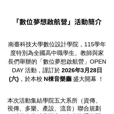
「數位夢想啟航營」
活動簡介
南臺科技大學數位設計學院，115學年
度特別為全國高中職學生、教師與家
長們舉辦的「數位夢想啟航營」OPEN
DAY 活動，謹訂於
2026年3月28日
(六)
，於本校
N棟音樂廳
盛大開幕 ！
本次活動集結學院五大系所（資傳、
視傳、多樂、產設、流音）聯合規劃