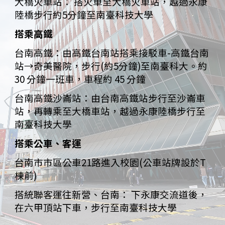
大橋火車站： 搭火車至大橋火車站，越過永康
陸橋步行約5分鐘至南臺科技大學
搭乘高鐵
台南高鐵：由高鐵台南站搭乘接駁車-高鐵台南
站→奇美醫院，步行(約5分鐘)至南臺科大。約
30 分鐘一班車，車程約 45 分鐘
台南高鐵沙崙站：由台南高鐵站步行至沙崙車
站，再轉乘至大橋車站，越過永康陸橋步行至
南臺科技大學
搭乘公車、客運
台南市市區公車21路進入校園(公車站牌設於T
棟前)
搭統聯客運往新營、台南： 下永康交流道後，
在六甲頂站下車，步行至南臺科技大學